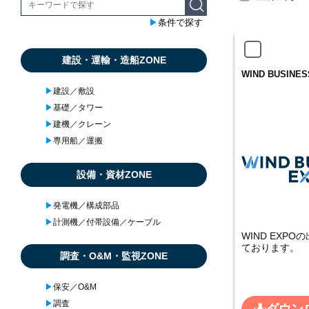
▶︎
条件で探す
建設・運輸・造船ZONE
WIND BUSINE
▶︎
建設／敷設
▶︎
基礎／タワー
▶︎
建機／クレーン
▶︎
専用船／運搬
設備・資材ZONE
▶︎
発電機／構成部品
▶︎
計測機／付帯設備／ケーブル
WIND EXP
ております。
調査・O&M・監視ZONE
▶︎
保安／O&M
▶︎
調査