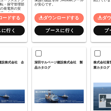
ユーラスエナジ
保護の認証を持つRoxtecシール
続けていま
転・保守管理部
が安心です。
の発電所の安
ています。
ロードする
ダウンロードする
ダ
スに行く
ブースに行く
ブ
建設株式会社 企
深田サルベージ建設株式会社 製
株式会社落
品カタログ
業カタログ