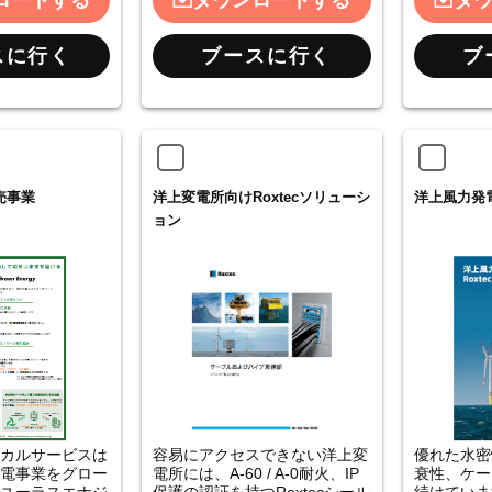
ロードする
ダウンロードする
ダ
スに行く
ブースに行く
ブ
売事業
洋上変電所向けRoxtecソリューシ
洋上風力発電向
ョン
カルサービスは
容易にアクセスできない洋上変
優れた水密
電事業をグロー
電所には、A-60 / A-0耐火、IP
衰性、ケー