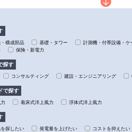
地下埋設物探査カタログ
ベスタス・
業カタログ
す
機・構成部品
基礎・タワー
計測機・付帯設備・ケ
船
保険・新電力
で探す
と高解像度カメ
非破壊探査技術を用いて地下埋
日本におけ
コンサルティング
建設・エンジニアリング
点検・調査の省
設物を探査し事前調査を行うこ
力発電機の
検業務の効率化
とで設計変更等の手戻り防止に
貢献します。
ドで探す
風力
着床式洋上風力
浮体式洋上風力
ロードする
ダウンロードする
ダ
す
スに行く
ブースに行く
ブ
品を探したい
発電量を上げたい
コストを抑えたい