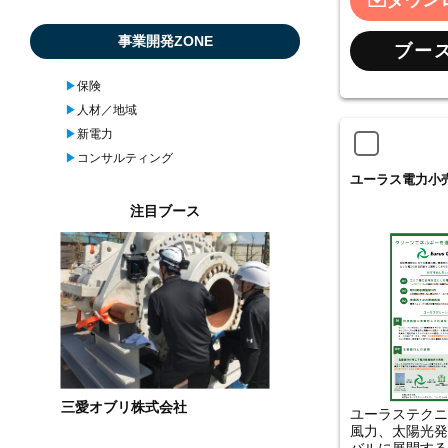
ダウン
事業開発ZONE
ブー
▶︎
保険
▶︎
人材／地域
▶︎
新電力
▶︎
コンサルティング
ユーラス電力小
注目ブース
三愛オブリ株式会社
ユーラステクニ
風力、太陽光発