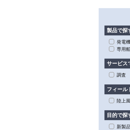
MMSカタログ
製品で探
発電
専用
サービス
ステレオカメラ
調査
ラを用いて設備
力化、測量・点
に貢献します。
フィール
陸上
ダウン
目的で探
ブー
新製