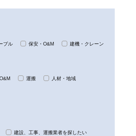
ジャパン株式会社 企
ベスタス・ジャパン株式会社 製
品カタログ
ーブル
保安・O&M
建機・クレーン
る陸上および洋上風
日本における陸上および洋上風
O&M
運搬
人材・地域
販売
力発電機の販売
ウンロードする
ダウンロードする
ースに行く
ブースに行く
建設、工事、運搬業者を探したい