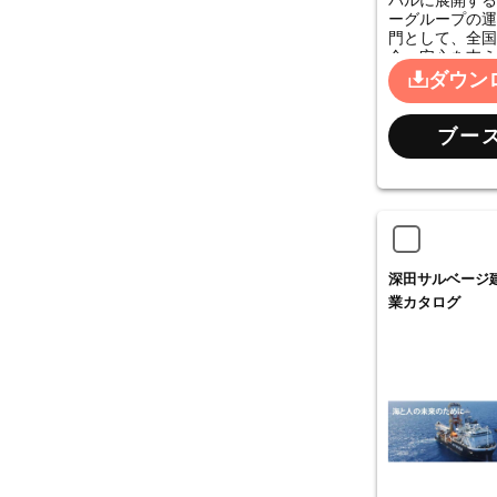
バルに展開する
ーグループの運
門として、全国
全・安心を支え
ダウン
ブー
深田サルベージ
業カタログ