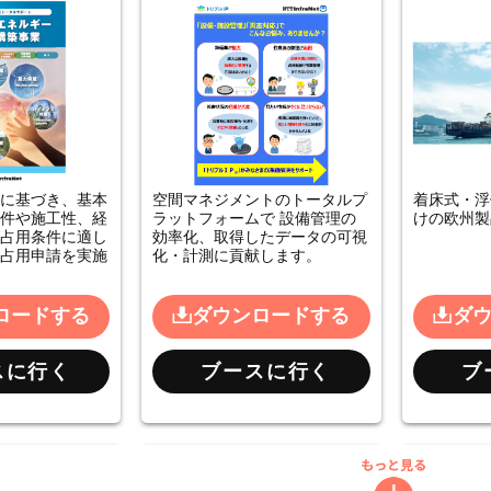
に基づき、基本
空間マネジメントのトータルプ
着床式・浮
件や施工性、経
ラットフォームで 設備管理の
けの欧州製
占用条件に適し
効率化、取得したデータの可視
占用申請を実施
化・計測に貢献します。
ロードする
ダウンロードする
ダ
スに行く
ブースに行く
ブ