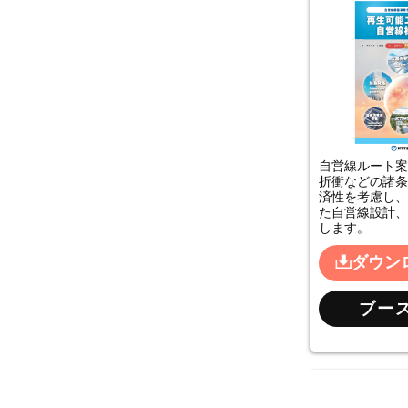
自営線ルート案
折衝などの諸条
済性を考慮し、
た自営線設計、
します。
ダウン
ブー