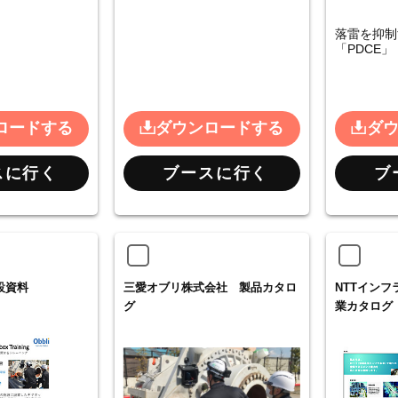
落雷を抑制
「PDCE」
ロードする
ダウンロードする
ダ
スに行く
ブースに行く
ブ
設資料
三愛オブリ株式会社 製品カタロ
NTTイン
グ
業カタログ