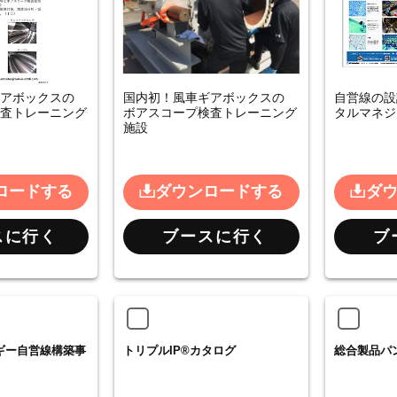
アボックスの
国内初！風車ギアボックスの
自営線の設
査トレーニング
ボアスコープ検査トレーニング
タルマネジ
施設
ロードする
ダウンロードする
ダ
スに行く
ブースに行く
ブ
ギー自営線構築事
トリプルIP®カタログ
総合製品パ